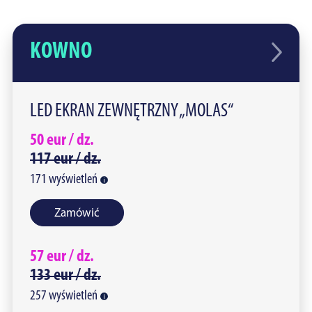
KOWNO
LED EKRAN ZEWNĘTRZNY „MOLAS“
50
eur /
dz.
117
eur /
dz.
171
wyświetleń
Zamówić
57
eur /
dz.
133
eur /
dz.
257
wyświetleń