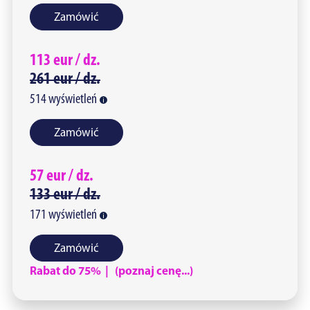
Zamówić
113
eur /
dz.
261
eur /
dz.
514
wyświetleń
Zamówić
57
eur /
dz.
133
eur /
dz.
171
wyświetleń
Zamówić
Rabat do 75% | (poznaj cenę...)