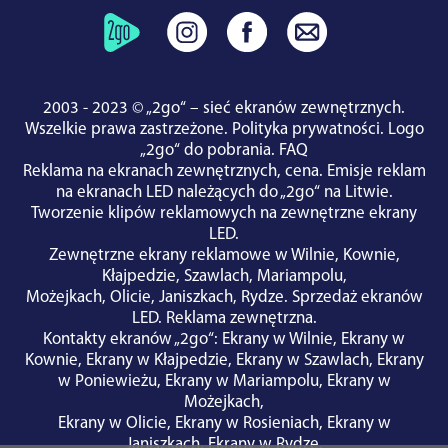
2003 - 2023 © „2go“ – sieć ekranów zewnętrznych.
Wszelkie prawa zastrzeżone.
Polityka prywatności
.
Logo
„2go“ do pobrania
.
FAQ
Reklama na ekranach zewnętrznych, cena.
Emisje reklam
na ekranach LED należących do „2go“ na Litwie.
Tworzenie klipów reklamowych na zewnętrzne ekrany
LED.
Zewnętrzne ekrany reklamowe w
Wilnie
,
Kownie
,
Kłajpedzie
,
Szawlach
,
Mariampolu
,
Możejkach
,
Olicie
,
Janiszkach
,
Rydze
.
Sprzedaż ekranów
LED
.
Reklama zewnętrzna
.
Kontakty ekranów „2go“
:
Ekrany w Wilnie
,
Ekrany w
Kownie
,
Ekrany w Kłajpedzie
,
Ekrany w Szawlach
,
Ekrany
w Poniewieżu
,
Ekrany w Mariampolu
,
Ekrany w
Możejkach
,
Ekrany w Olicie
,
Ekrany w Rosieniach
,
Ekrany w
Janiszkach
,
Ekrany w Rydze
.