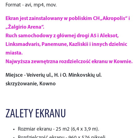
Format - avi, mp4, mov.
Ekran jest zainstalowany w pobliskim CH „Akropolis“ i
„Žalgirio Arena“.
Ruch samochodowy z głównej drogi A5 i Aleksot,
Linksmadvaris, Panemune, Kazliskii i innych dzielnic
miasta.
Najwyższa zewnętrzna rozdzielczość ekranu w Kownie.
Miejsce - Veiverių ul., H. i O. Minkovskių ul.
skrzyżowanie, Kowno
ZALETY EKRANU
Rozmiar ekranu - 25 m2 (6,4 x 3,9 m).
Rozdzielczość ekranu - 960 x 576 pikseli.