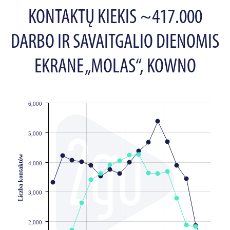
KONTAKTŲ KIEKIS ~417.000
DARBO IR SAVAITGALIO DIENOMIS
EKRANE „MOLAS“, KOWNO
6,000
JS chart by amCharts
5,000
Liczba kontaktów
4,000
3,000
2,000