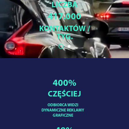
LICZBA
417.000
KONTAKTÓW /
TYG.
400
%
CZĘŚCIEJ
ODBIORCA WIDZI
DYNAMICZNE REKLAMY
GRAFICZNE