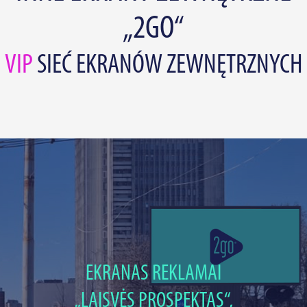
„2GO“
VIP
SIEĆ EKRANÓW ZEWNĘTRZNYCH
EKRANAS REKLAMAI
„LAISVĖS PROSPEKTAS“,