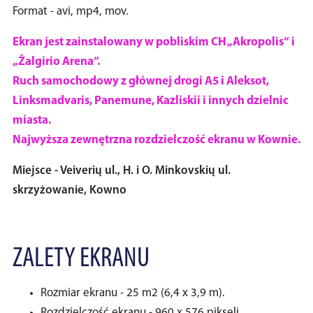
Format - avi, mp4, mov.
Ekran jest zainstalowany w pobliskim CH „Akropolis“ i
„Žalgirio Arena“.
Ruch samochodowy z głównej drogi A5 i Aleksot,
Linksmadvaris, Panemune, Kazliskii i innych dzielnic
miasta.
Najwyższa zewnętrzna rozdzielczość ekranu w Kownie.
Miejsce - Veiverių ul., H. i O. Minkovskių ul.
skrzyżowanie, Kowno
ZALETY EKRANU
Rozmiar ekranu - 25 m2 (6,4 x 3,9 m).
Rozdzielczość ekranu - 960 x 576 pikseli.