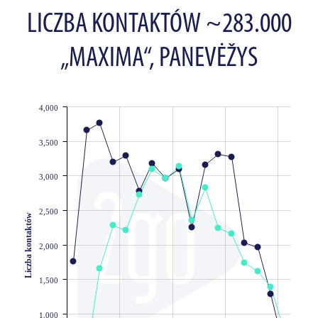
LICZBA KONTAKTÓW ~283.000
„MAXIMA“, PANEVĖŽYS
4,000
JS chart by amCharts
3,500
3,000
2,500
Liczba kontaktów
2,000
1,500
1,000