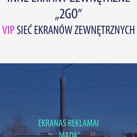
„2GO“
VIP
SIEĆ EKRANÓW ZEWNĘTRZNYCH
EKRANAS REKLAMAI
„MADA“,