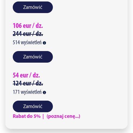
Zamówić
106
eur /
dz.
244
eur /
dz.
514
wyświetleń
Zamówić
54
eur /
dz.
124
eur /
dz.
171
wyświetleń
Zamówić
Rabat do 5% | (poznaj cenę...)