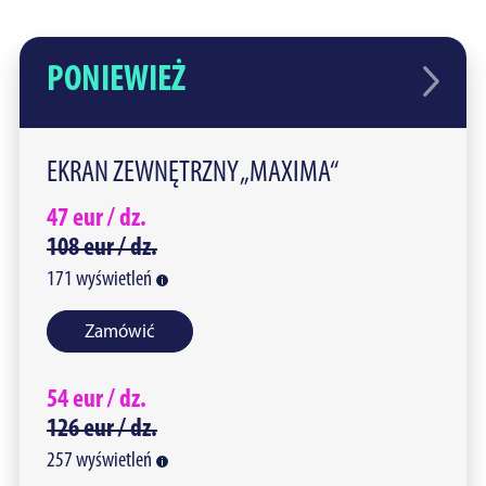
PONIEWIEŻ
EKRAN ZEWNĘTRZNY „MAXIMA“
47
eur /
dz.
108
eur /
dz.
171
wyświetleń
Zamówić
54
eur /
dz.
126
eur /
dz.
257
wyświetleń