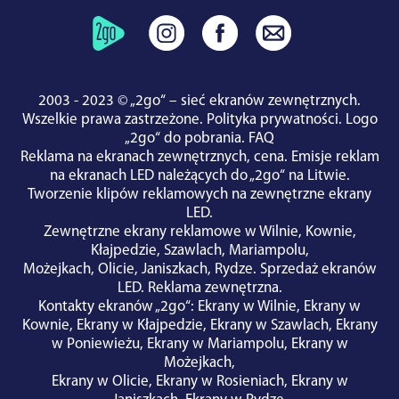
2003 - 2023 © „2go“ – sieć ekranów zewnętrznych.
Wszelkie prawa zastrzeżone.
Polityka prywatności
.
Logo
„2go“ do pobrania
.
FAQ
Reklama na ekranach zewnętrznych, cena.
Emisje reklam
na ekranach LED należących do „2go“ na Litwie.
Tworzenie klipów reklamowych na zewnętrzne ekrany
LED.
Zewnętrzne ekrany reklamowe w
Wilnie
,
Kownie
,
Kłajpedzie
,
Szawlach
,
Mariampolu
,
Możejkach
,
Olicie
,
Janiszkach
,
Rydze
.
Sprzedaż ekranów
LED
.
Reklama zewnętrzna
.
Kontakty ekranów „2go“
:
Ekrany w Wilnie
,
Ekrany w
Kownie
,
Ekrany w Kłajpedzie
,
Ekrany w Szawlach
,
Ekrany
w Poniewieżu
,
Ekrany w Mariampolu
,
Ekrany w
Możejkach
,
Ekrany w Olicie
,
Ekrany w Rosieniach
,
Ekrany w