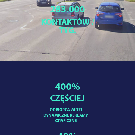
283.000
KONTAKTÓW /
TYG.
400
%
CZĘŚCIEJ
ODBIORCA WIDZI
DYNAMICZNE REKLAMY
GRAFICZNE