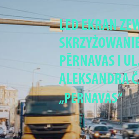
LED EKRAN ZE
SKRZYŻOWANIE
PĒRNAVAS I UL
ALEKSANDRA Č
„PERNAVAS“