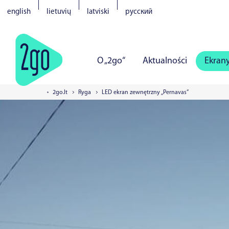
english
lietuvių
latviski
русский
O „2go“
Aktualności
Ekran
2go.lt
Ryga
LED ekran zewnętrzny „Pernavas“
Wilno
Kowno
Kłajpeda
S
Tartu
Parnawa
Narwa
Kur