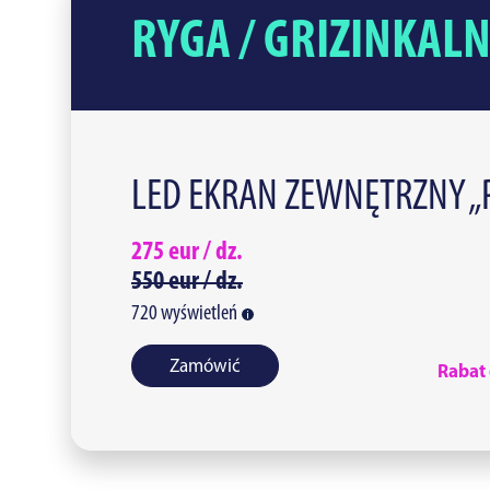
RYGA / GRIZINKALN
LED EKRAN ZEWNĘTRZNY „
275
eur /
dz.
550
eur /
dz.
720
wyświetleń
Zamówić
Rabat 