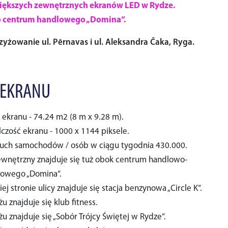
większych zewnętrznych ekranów LED w Rydze.
o centrum handlowego „Domina“.
rzyżowanie ul. Pērnavas i ul. Aleksandra Čaka, Ryga.
 EKRANU
 ekranu - 74.24 m2 (8 m x 9.28 m).
lczość ekranu - 1000 x 1144 piksele.
ruch samochodów / osób w ciągu tygodnia 430.000.
ewnętrzny znajduje się tuż obok centrum handlowo-
owego „Domina“.
ej stronie ulicy znajduje się stacja benzynowa „Circle K“.
u znajduje się klub fitness.
u znajduje się „Sobór Trójcy Świętej w Rydze“.