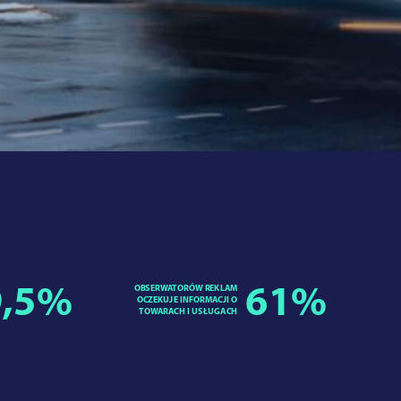
,5
%
OBSERWATORÓW REKLAM
61
%
OCZEKUJE INFORMACJI O
TOWARACH I USŁUGACH