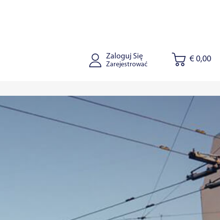
Zaloguj Się
€ 0,00
Zarejestrować
Janiszki
Kaišiadorys
Ryga
Tallinn