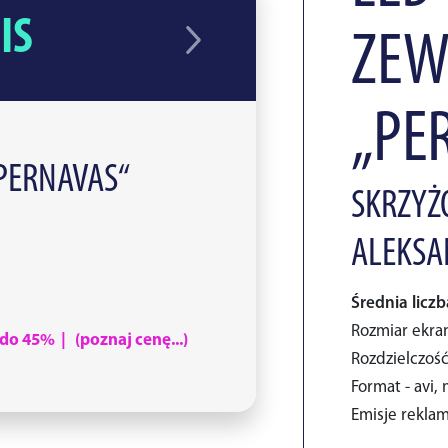
IS
ZEW
„PE
PERNAVAS“
SKRZYŻO
ALEKSA
Średnia liczb
Rozmiar ekran
do 45% | (poznaj cenę...)
Rozdzielczość
Format - avi,
Emisje reklam