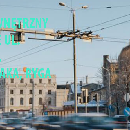
WNĘTRZNY
 UL.
.
AKA, RYGA