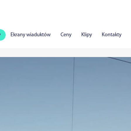
y
Ekrany wiaduktów
Ceny
Klipy
Kontakty
zawle
Poniewież
Mariampol
Możejki
Olita
essaare
Viljandi
Rakvere
Haapsalu