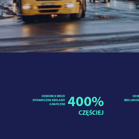
ODBIORCA WIDZI
ODB
400
%
DYNAMICZNE REKLAMY
REKLAMOW
GRAFICZNE
CZĘŚCIEJ