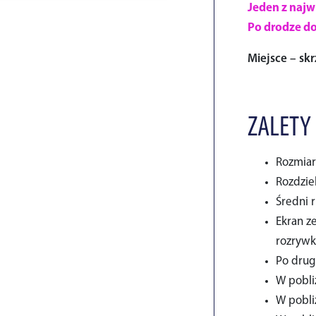
Jeden z naj
Po drodze d
Miejsce – sk
ZALETY
Rozmiar
Rozdzie
Średni 
Ekran z
rozrywk
Po drugi
W pobliż
W pobliż