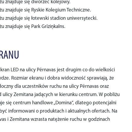
żu znajduje się dworzec kolejowy.
żu znajduje się Ryskie Kolegium Techniczne.
żu znajduje się łotewski stadion uniwersytecki.
u znajduje się Park Grīziņkalns.
KRANU
ran LED na ulicy Pērnavas jest drugim co do wielkości
dze. Rozmiar ekranu i dobra widoczność sprawiają, że
doczny dla uczestników ruchu na ulicy Pērnavas oraz
 ulicy Zemitana jadących w kierunku centrum. W pobliżu
je się centrum handlowe „Domina“, dlatego potencjalni
być informowani o produktach i aktualnych ofertach. Na
vas i Zemitana wzrasta natężenie ruchu w godzinach