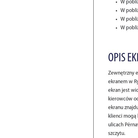
W pobli
W pobli
W pobli
W pobliż
OPIS E
Zewnętrzny ek
ekranem w Ry
ekran jest wi
kierowców od
ekranu znajdu
klienci mogą 
ulicach Pērna
szczytu.