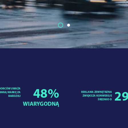
IORCÓW UWAŻA
48
%
REKLAMA ZEWNĘTRZNA
29
ANĄ MARKĘ ZA
ZWIĘKSZA KONWERSJE
BARDZIEJ
ŚREDNIO O
WIARYGODNĄ