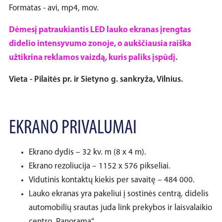
Formatas - avi, mp4, mov.
Dėmesį patraukiantis LED lauko ekranas įrengtas
didelio intensyvumo zonoje, o aukščiausia raiška
užtikrina reklamos vaizdą, kuris paliks įspūdį.
Vieta - Pilaitės pr. ir Sietyno g. sankryža, Vilnius.
EKRANO PRIVALUMAI
Ekrano dydis – 32 kv. m (8 x 4 m).
Ekrano rezoliucija – 1152 x 576 pikseliai.
Vidutinis kontaktų kiekis per savaitę – 484 000.
Lauko ekranas yra pakeliui į sostinės centrą, didelis
automobilių srautas juda link prekybos ir laisvalaikio
centro „Panorama“.