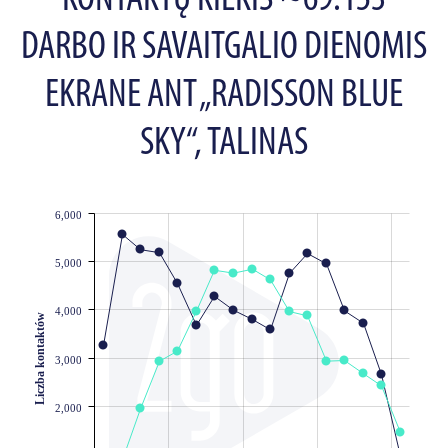
KONTAKTŲ KIEKIS ~69.153
DARBO IR SAVAITGALIO DIENOMIS
EKRANE ANT „RADISSON BLUE
SKY“, TALINAS
6,000
JS chart by amCharts
5,000
4,000
Liczba kontaktów
3,000
2,000