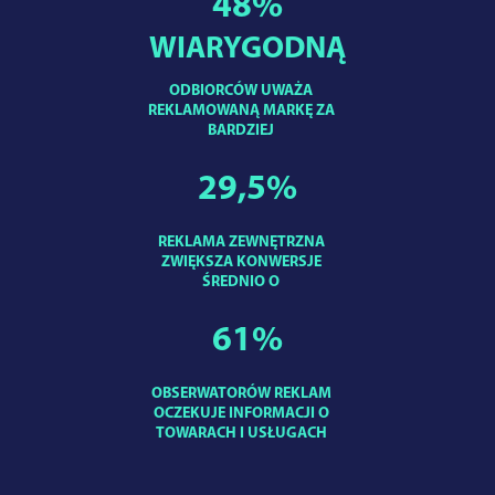
48
%
WIARYGODNĄ
ODBIORCÓW UWAŻA
REKLAMOWANĄ MARKĘ ZA
BARDZIEJ
29,5
%
REKLAMA ZEWNĘTRZNA
ZWIĘKSZA KONWERSJE
ŚREDNIO O
61
%
OBSERWATORÓW REKLAM
OCZEKUJE INFORMACJI O
TOWARACH I USŁUGACH