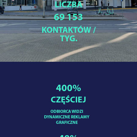
LICZBA
69 153
KONTAKTÓW /
TYG.
400
%
CZĘŚCIEJ
ODBIORCA WIDZI
DYNAMICZNE REKLAMY
GRAFICZNE