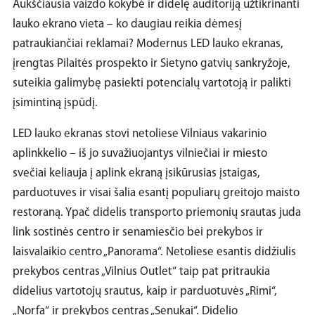
Aukščiausia vaizdo kokybė ir didelę auditoriją užtikrinanti
lauko ekrano vieta – ko daugiau reikia dėmesį
patraukiančiai reklamai? Modernus LED lauko ekranas,
įrengtas Pilaitės prospekto ir Sietyno gatvių sankryžoje,
suteikia galimybę pasiekti potencialų vartotoją ir palikti
įsimintiną įspūdį.
LED lauko ekranas stovi netoliese Vilniaus vakarinio
aplinkkelio – iš jo suvažiuojantys vilniečiai ir miesto
svečiai keliauja į aplink ekraną įsikūrusias įstaigas,
parduotuves ir visai šalia esantį populiarų greitojo maisto
restoraną. Ypač didelis transporto priemonių srautas juda
link sostinės centro ir senamiesčio bei prekybos ir
laisvalaikio centro „Panorama“. Netoliese esantis didžiulis
prekybos centras „Vilnius Outlet“ taip pat pritraukia
didelius vartotojų srautus, kaip ir parduotuvės „Rimi“,
„Norfa“ ir prekybos centras „Senukai“. Didelio