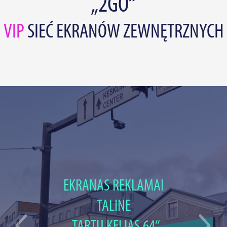
„2GO“
VIP
SIEĆ EKRANÓW ZEWNĘTRZNYCH
EKRANAS REKLAMAI
TALINE