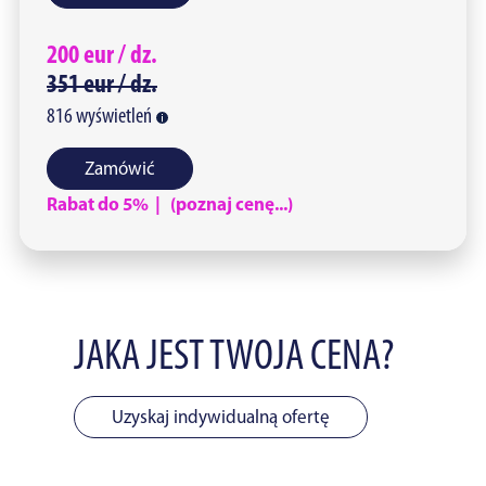
200
eur /
dz.
351
eur /
dz.
816
wyświetleń
Zamówić
Rabat do 5% | (poznaj cenę...)
JAKA JEST TWOJA CENA?
Uzyskaj indywidualną ofertę