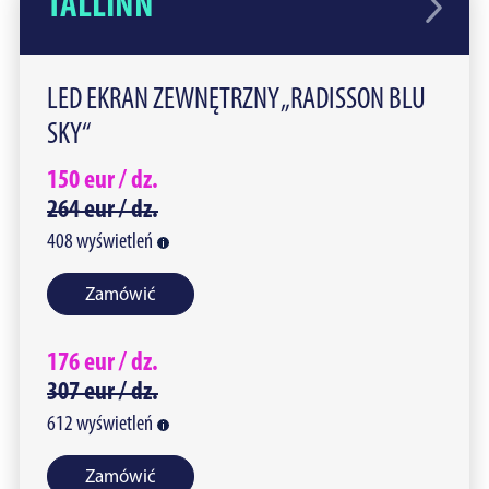
TALLINN
LED EKRAN ZEWNĘTRZNY „RADISSON BLU
SKY“
150
eur /
dz.
264
eur /
dz.
408
wyświetleń
Zamówić
176
eur /
dz.
307
eur /
dz.
612
wyświetleń
Zamówić