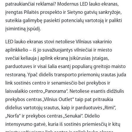
patraukiančiai reklamai? Modernus LED lauko ekranas,
įrengtas Pilaitės prospekto ir Sietyno gatvių sankryžoje,
suteikia galimybę pasiekti potencialų vartotoją ir palikti
įsimintiną įspūdį.
LED lauko ekranas stovi netoliese Vilniaus vakarinio
aplinkkelio – iš jo suvažiuojantys vilniečiai ir miesto
svečiai keliauja į aplink ekraną įsikūrusias įstaigas,
parduotuves ir visai šalia esantį populiarų greitojo maisto
restoraną. Ypač didelis transporto priemonių srautas juda
link sostinės centro ir senamiesčio bei prekybos ir
laisvalaikio centro „Panorama“. Netoliese esantis didžiulis
prekybos centras „Vilnius Outlet“ taip pat pritraukia
didelius vartotojų srautus, kaip ir parduotuvės „Rimi“,
„Norfa“ ir prekybos centras „Senukai“. Didelio
intensyvumo gatvė, kuria iš sostinės priemiesčių ir kitų