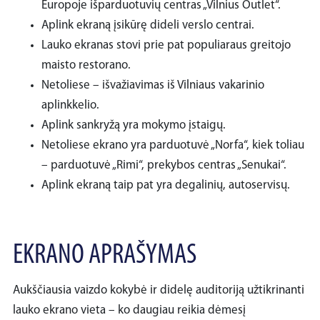
Europoje išparduotuvių centras „Vilnius Outlet“.
Aplink ekraną įsikūrę dideli verslo centrai.
Lauko ekranas stovi prie pat populiaraus greitojo
maisto restorano.
Netoliese – išvažiavimas iš Vilniaus vakarinio
aplinkkelio.
Aplink sankryžą yra mokymo įstaigų.
Netoliese ekrano yra parduotuvė „Norfa“, kiek toliau
– parduotuvė „Rimi“, prekybos centras „Senukai“.
Aplink ekraną taip pat yra degalinių, autoservisų.
EKRANO APRAŠYMAS
Aukščiausia vaizdo kokybė ir didelę auditoriją užtikrinanti
lauko ekrano vieta – ko daugiau reikia dėmesį