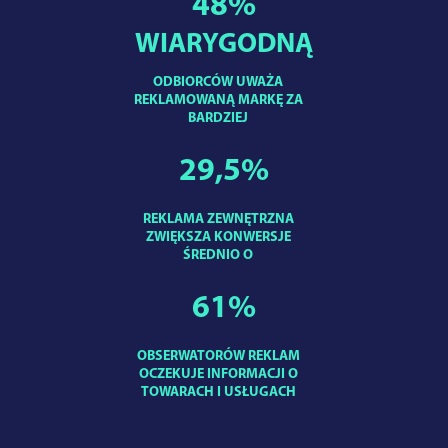
48
%
WIARYGODNĄ
ODBIORCÓW UWAŻA
REKLAMOWANĄ MARKĘ ZA
BARDZIEJ
29,5
%
REKLAMA ZEWNĘTRZNA
ZWIĘKSZA KONWERSJE
ŚREDNIO O
61
%
OBSERWATORÓW REKLAM
OCZEKUJE INFORMACJI O
TOWARACH I USŁUGACH