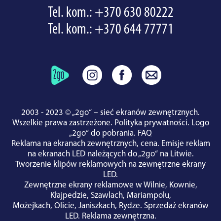
Tel. kom.:
+370 630 80222
Tel. kom.:
+370 644 77771
2003 - 2023 © „2go“ – sieć ekranów zewnętrznych.
Wszelkie prawa zastrzeżone.
Polityka prywatności
.
Logo
„2go“ do pobrania
.
FAQ
Reklama na ekranach zewnętrznych, cena.
Emisje reklam
na ekranach LED należących do „2go“ na Litwie.
Tworzenie klipów reklamowych na zewnętrzne ekrany
LED.
Zewnętrzne ekrany reklamowe w
Wilnie
,
Kownie
,
Kłajpedzie
,
Szawlach
,
Mariampolu
,
Możejkach
,
Olicie
,
Janiszkach
,
Rydze
.
Sprzedaż ekranów
LED
.
Reklama zewnętrzna
.