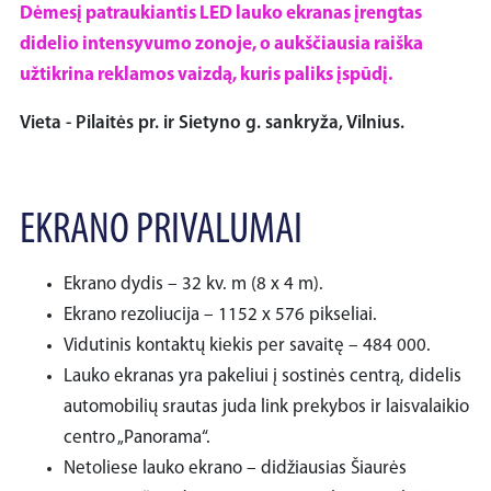
Dėmesį patraukiantis LED lauko ekranas įrengtas
didelio intensyvumo zonoje, o aukščiausia raiška
užtikrina reklamos vaizdą, kuris paliks įspūdį.
Vieta - Pilaitės pr. ir Sietyno g. sankryža, Vilnius.
EKRANO PRIVALUMAI
Ekrano dydis – 32 kv. m (8 x 4 m).
Ekrano rezoliucija – 1152 x 576 pikseliai.
Vidutinis kontaktų kiekis per savaitę – 484 000.
Lauko ekranas yra pakeliui į sostinės centrą, didelis
automobilių srautas juda link prekybos ir laisvalaikio
centro „Panorama“.
Netoliese lauko ekrano – didžiausias Šiaurės