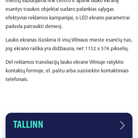
miestų važiuojama link centro ir aplink lauko ekraną
esantys traukos objektai sudaro palankias sąlygas
efektyviai reklamos kampanijai, o LED ekrano parametrai
padeda patraukti dėmesį.
Lauko ekranas išsiskiria iš visų Vilniaus mieste esančių tuo,
jog ekrano raiška yra didžiausia, net 1152 x 576 pikselių.
Dėl reklamos transliacijų lauko ekrane Vilniuje rašykite
kontaktų formoje, el. paštu arba susisiekite kontaktiniais
telefonais.
TALLINN