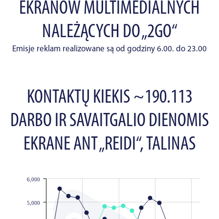
EKRANÓW MULTIMEDIALNYCH
NALEŻĄCYCH DO „2GO“
Emisje reklam realizowane są od godziny 6.00. do 23.00
KONTAKTŲ KIEKIS ~190.113
DARBO IR SAVAITGALIO DIENOMIS
EKRANE ANT „REIDI“, TALINAS
6,000
JS chart by amCharts
5,000