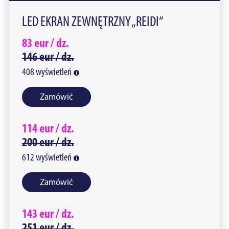
LED EKRAN ZEWNĘTRZNY „REIDI“
83
eur /
dz.
146
eur /
dz.
408
wyświetleń
Zamówić
114
eur /
dz.
200
eur /
dz.
612
wyświetleń
Zamówić
143
eur /
dz.
251
eur /
dz.