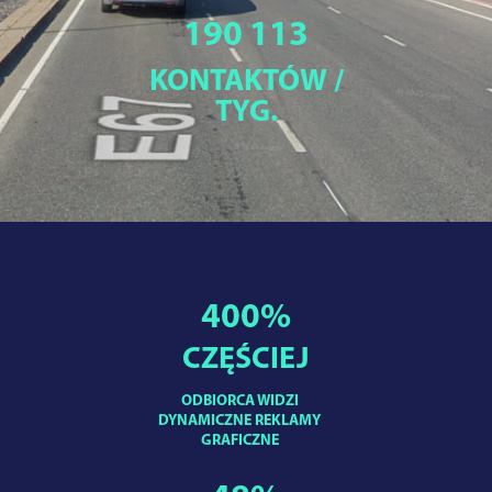
190 113
KONTAKTÓW /
TYG.
400
%
CZĘŚCIEJ
ODBIORCA WIDZI
DYNAMICZNE REKLAMY
GRAFICZNE