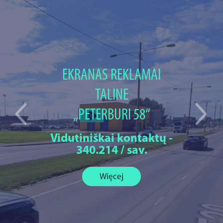
EKRANAS REKLAMAI
TALINE
„PETERBURI 58“
Vidutiniškai kontaktų -
340.214 / sav.
Więcej