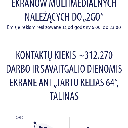
EKRANÓW MULTIMEDIALNYCH
NALEŻĄCYCH DO „2GO“
Emisje reklam realizowane są od godziny 6.00. do 23.00
KONTAKTŲ KIEKIS ~312.270
DARBO IR SAVAITGALIO DIENOMIS
EKRANE ANT „TARTU KELIAS 64“,
TALINAS
6,000
JS chart by amCharts