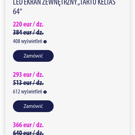
LED EKRAN ZEWNĘTRZNY „TARTU KELIAS
64“
220
eur /
dz.
384
eur /
dz.
408
wyświetleń
Zamówić
293
eur /
dz.
513
eur /
dz.
612
wyświetleń
Zamówić
366
eur /
dz.
640
eur /
dz.