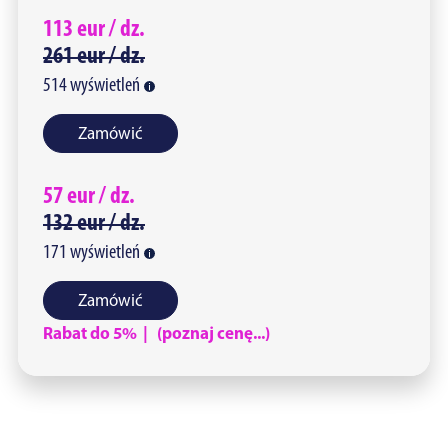
113
eur /
dz.
261
eur /
dz.
514
wyświetleń
Zamówić
57
eur /
dz.
132
eur /
dz.
171
wyświetleń
Zamówić
Rabat do 5% | (poznaj cenę...)