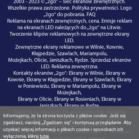
2003 - 2023 © „2go“ – sieć ekranów zewnętrznych.
Wszelkie prawa zastrzeżone.
Polityka prywatności
.
Logo
„2go“ do pobrania
.
FAQ
Reklama na ekranach zewnętrznych, cena.
Emisje reklam
na ekranach LED należących do „2go“ na Litwie.
Tworzenie klipów reklamowych na zewnętrzne ekrany
LED.
Zewnętrzne ekrany reklamowe w
Wilnie
,
Kownie
,
Kłajpedzie
,
Szawlach
,
Mariampolu
,
Możejkach
,
Olicie
,
Janiszkach
,
Rydze
.
Sprzedaż ekranów
LED
.
Reklama zewnętrzna
.
Kontakty ekranów „2go“
:
Ekrany w Wilnie
,
Ekrany w
Kownie
,
Ekrany w Kłajpedzie
,
Ekrany w Szawlach
,
Ekrany
w Poniewieżu
,
Ekrany w Mariampolu
,
Ekrany w
Możejkach
,
Ekrany w Olicie
,
Ekrany w Rosieniach
,
Ekrany w
Janiszkach
,
Ekrany w Rydze
.
Reklama na ekranach
,
Ekrany zewnętrzne
,
Reklama
Informujemy, że ta strona korzysta z plików cookie. Jeśli się
zewnętrzna
,
Eko Ekrany
,
Powierzchnie na reklamę
,
zgadzasz, naciśnij „Zgadzam się” i kontynuuj przeglądanie. Aby
Powierzchnie reklamowe
,
Ceny
.
uzyskać więcej informacji o plikach cookie i sposobach ich
Hosting stron internetowych:
|
Tworzenie
wyłączenia, kliknij
tutaj
.
sklepów internetowych: