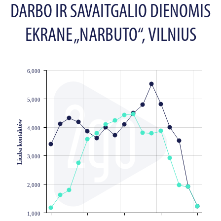
DARBO IR SAVAITGALIO DIENOMIS
EKRANE „NARBUTO“, VILNIUS
6,000
JS chart by amCharts
5,000
Liczba kontaktów
4,000
3,000
2,000
1,000