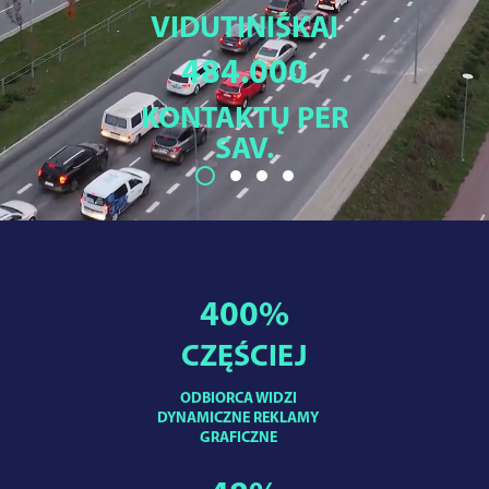
VIDUTINIŠKAI
484.000
KONTAKTŲ PER
SAV.
400
%
CZĘŚCIEJ
ODBIORCA WIDZI
DYNAMICZNE REKLAMY
GRAFICZNE