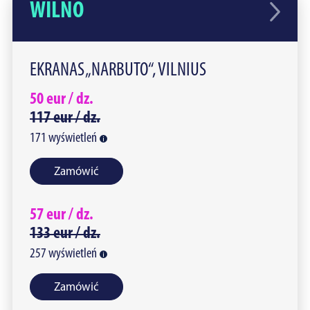
WILNO
EKRANAS „NARBUTO“, VILNIUS
50
eur /
dz.
117
eur /
dz.
171
wyświetleń
Zamówić
57
eur /
dz.
133
eur /
dz.
257
wyświetleń
Zamówić