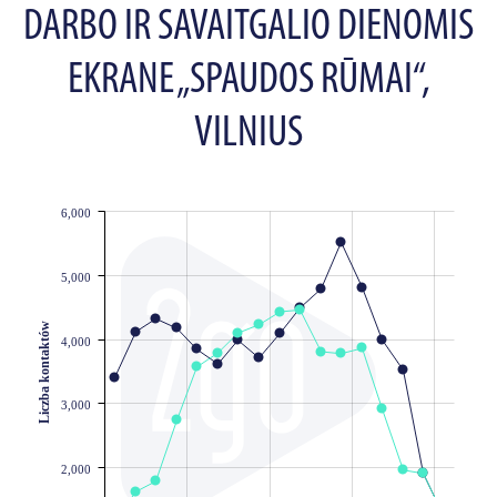
DARBO IR SAVAITGALIO DIENOMIS
EKRANE „SPAUDOS RŪMAI“,
VILNIUS
6,000
JS chart by amCharts
5,000
Liczba kontaktów
4,000
3,000
2,000