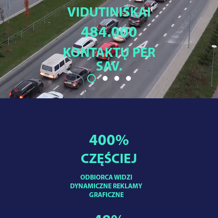
VIDUTINIŠKAI
484.000
KONTAKTŲ PER
SAV.
400
%
CZĘŚCIEJ
ODBIORCA WIDZI
DYNAMICZNE REKLAMY
GRAFICZNE