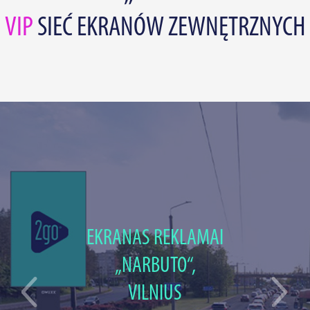
VIP
SIEĆ EKRANÓW ZEWNĘTRZNYCH
EKRANAS REKLAMAI
„NARBUTO“,
VILNIUS