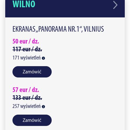
WILNO
EKRANAS „PANORAMA NR.1“, VILNIUS
50
eur /
dz.
117
eur /
dz.
171
wyświetleń
Zamówić
57
eur /
dz.
133
eur /
dz.
257
wyświetleń
Zamówić