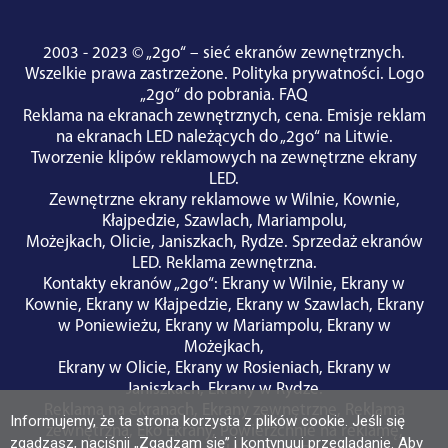
2003 - 2023 © „2go“ – sieć ekranów zewnętrznych.
Wszelkie prawa zastrzeżone.
Polityka prywatności
.
Logo
„2go“ do pobrania
.
FAQ
Reklama na ekranach zewnętrznych, cena.
Emisje reklam
na ekranach LED należących do „2go“ na Litwie.
Tworzenie klipów reklamowych na zewnętrzne ekrany
LED.
Zewnętrzne ekrany reklamowe w
Wilnie
,
Kownie
,
Kłajpedzie
,
Szawlach
,
Mariampolu
,
Możejkach
,
Olicie
,
Janiszkach
,
Rydze
.
Sprzedaż ekranów
LED
.
Reklama zewnętrzna
.
Kontakty ekranów „2go“
:
Ekrany w Wilnie
,
Ekrany w
Kownie
,
Ekrany w Kłajpedzie
,
Ekrany w Szawlach
,
Ekrany
w Poniewieżu
,
Ekrany w Mariampolu
,
Ekrany w
Możejkach
,
Ekrany w Olicie
,
Ekrany w Rosieniach
,
Ekrany w
Janiszkach
,
Ekrany w Rydze
.
Reklama na ekranach
,
Ekrany zewnętrzne
,
Reklama
Informujemy, że ta strona korzysta z plików cookie. Jeśli się
zewnętrzna
,
Eko Ekrany
,
Powierzchnie na reklamę
,
zgadzasz, naciśnij „Zgadzam się” i kontynuuj przeglądanie. Aby