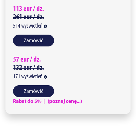
113
eur /
dz.
261
eur /
dz.
514
wyświetleń
Zamówić
57
eur /
dz.
132
eur /
dz.
171
wyświetleń
Zamówić
Rabat do 5% | (poznaj cenę...)