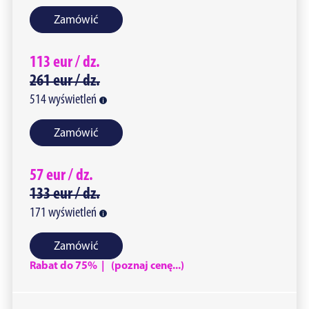
Zamówić
113
eur /
dz.
261
eur /
dz.
514
wyświetleń
Zamówić
57
eur /
dz.
133
eur /
dz.
171
wyświetleń
Zamówić
Rabat do 75% | (poznaj cenę...)