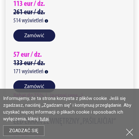
113
eur /
dz.
261
eur /
dz.
514
wyświetleń
Zamówić
57
eur /
dz.
133
eur /
dz.
171
wyświetleń
Zamówić
Rabat do 75% | (poznaj cenę...)
Informujemy, że ta strona korzysta z plików cookie. Jeśli się
zgadzasz, naciśnij „Zgadzam się” i kontynuuj przeglądanie. Aby
uzyskać więcej informacji o plikach cookie i sposobach ich
wyłączenia, kliknij
tutaj
.
LED EKRAN ZEWNĘTRZNY „PAŠILAIČIAI“
ZGADZAĆ SIĘ
50
eur /
dz.