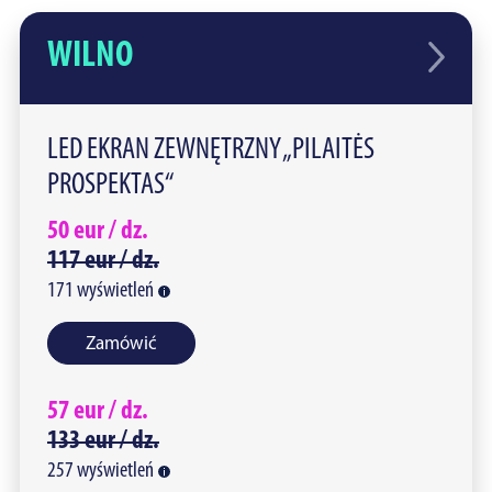
WILNO
LED EKRAN ZEWNĘTRZNY „PILAITĖS
PROSPEKTAS“
50
eur /
dz.
117
eur /
dz.
171
wyświetleń
Zamówić
57
eur /
dz.
133
eur /
dz.
257
wyświetleń