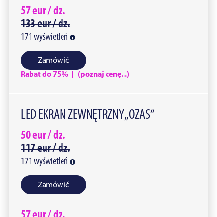
57
eur /
dz.
133
eur /
dz.
171
wyświetleń
Zamówić
Rabat do 75% | (poznaj cenę...)
LED EKRAN ZEWNĘTRZNY „OZAS“
50
eur /
dz.
117
eur /
dz.
171
wyświetleń
Zamówić
57
eur /
dz.