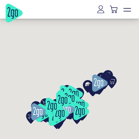
Wilno
Ryga