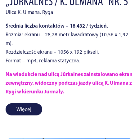
„JURKALNES / K. ULMANA“ NR. 5
Ulica K. Ulmana, Ryga
Średnia liczba kontaktów – 18.432 / tydzień.
Rozmiar ekranu – 28,28 metr kwadratowy (10,56 x 1,92
m).
Rozdzielczość ekranu – 1056 x 192 pikseli.
Format – mp4, reklama statyczna.
Na wiadukcie nad ulicą Jūrkalnes zainstalowano ekran
zewnętrzny, widoczny podczas jazdy ulicą K. Ulmana z
Rygi w kierunku Jurmały.
Więcej