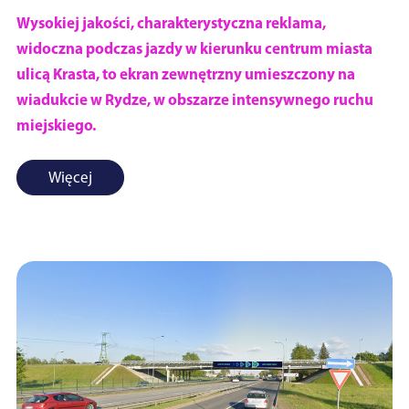
Wysokiej jakości, charakterystyczna reklama,
widoczna podczas jazdy w kierunku centrum miasta
ulicą Krasta, to ekran zewnętrzny umieszczony na
wiadukcie w Rydze, w obszarze intensywnego ruchu
miejskiego.
Więcej