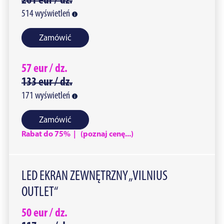
261
eur /
dz.
514
wyświetleń
Zamówić
57
eur /
dz.
133
eur /
dz.
171
wyświetleń
Zamówić
Rabat do 75% | (poznaj cenę...)
LED EKRAN ZEWNĘTRZNY „VILNIUS
OUTLET“
50
eur /
dz.