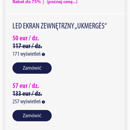
Rabat do 75% | (poznaj cenę...)
LED EKRAN ZEWNĘTRZNY „UKMERGĖS“
50
eur /
dz.
117
eur /
dz.
171
wyświetleń
Zamówić
57
eur /
dz.
133
eur /
dz.
257
wyświetleń
Zamówić