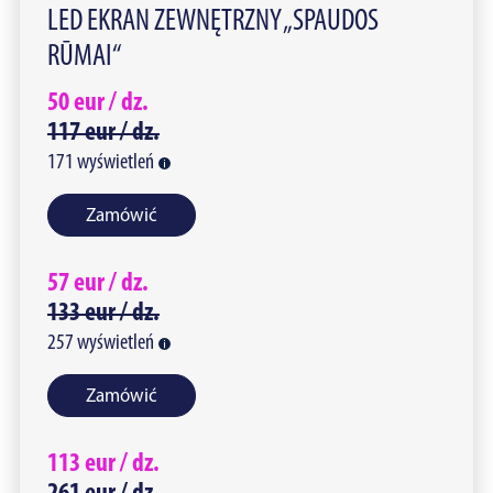
LED EKRAN ZEWNĘTRZNY „SPAUDOS
RŪMAI“
50
eur /
dz.
117
eur /
dz.
171
wyświetleń
Zamówić
57
eur /
dz.
133
eur /
dz.
257
wyświetleń
Zamówić
113
eur /
dz.